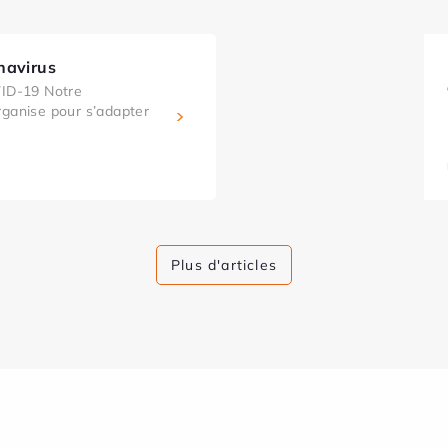
navirus
D-19 Notre
rganise pour s’adapter
Plus d'articles